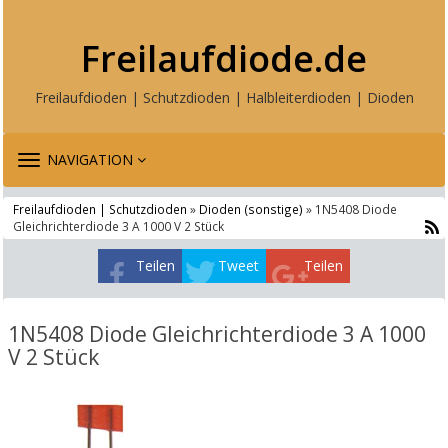
Freilaufdiode.de
Freilaufdioden | Schutzdioden | Halbleiterdioden | Dioden
TOGGLE
NAVIGATION
NAVIGATION
Freilaufdioden | Schutzdioden
»
Dioden (sonstige)
» 1N5408 Diode
Gleichrichterdiode 3 A 1000 V 2 Stück
Teilen
Tweet
Teilen
1N5408 Diode Gleichrichterdiode 3 A 1000
V 2 Stück