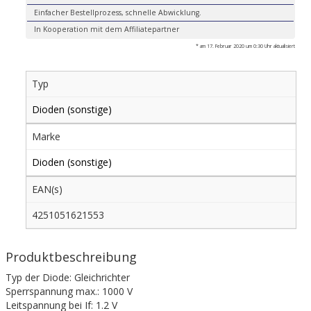
Einfacher Bestellprozess, schnelle Abwicklung.
In Kooperation mit dem Affiliatepartner
* am 17. Februar 2020 um 0:30 Uhr aktualisiert
Typ
Dioden (sonstige)
Marke
Dioden (sonstige)
EAN(s)
4251051621553
Produktbeschreibung
Typ der Diode: Gleichrichter
Sperrspannung max.: 1000 V
Leitspannung bei If: 1.2 V