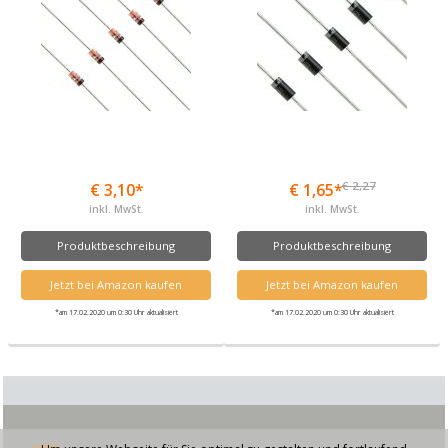
€ 2,27
€ 3,10*
€ 1,65*
inkl. MwSt.
inkl. MwSt.
Produktbeschreibung
Produktbeschreibung
Jetzt bei Amazon kaufen
Jetzt bei Amazon kaufen
*am 17.02.2020 um 0:30 Uhr aktualisiert
*am 17.02.2020 um 0:30 Uhr aktualisiert