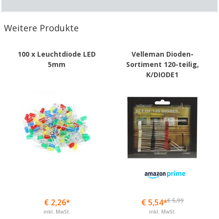
Weitere Produkte
100 x Leuchtdiode LED
Velleman Dioden-
5mm
Sortiment 120-teilig,
K/DIODE1
€ 5,99
€ 2,26*
€ 5,54*
inkl. MwSt.
inkl. MwSt.