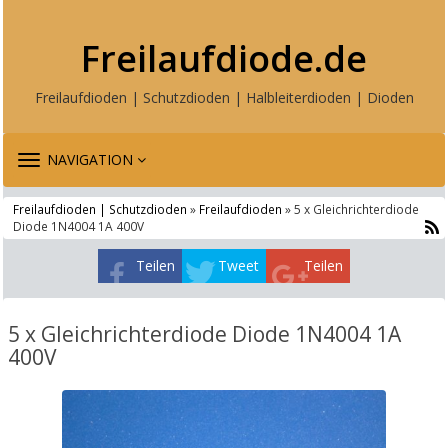
Freilaufdiode.de
Freilaufdioden | Schutzdioden | Halbleiterdioden | Dioden
TOGGLE
NAVIGATION
NAVIGATION
Freilaufdioden | Schutzdioden
»
Freilaufdioden
» 5 x Gleichrichterdiode
Diode 1N4004 1A 400V
Teilen
Tweet
Teilen
5 x Gleichrichterdiode Diode 1N4004 1A
400V